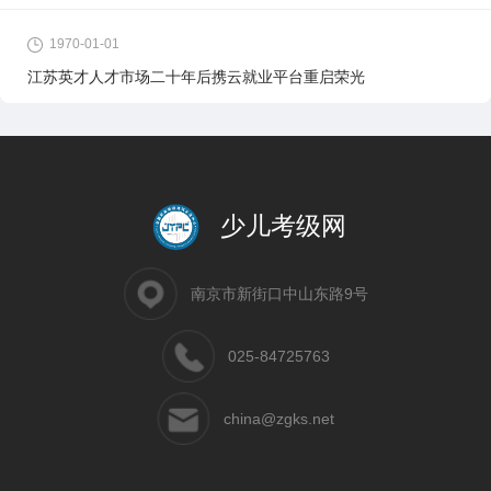
1970-01-01
江苏英才人才市场二十年后携云就业平台重启荣光
少儿考级网
南京市新街口中山东路9号
025-84725763
china@zgks.net