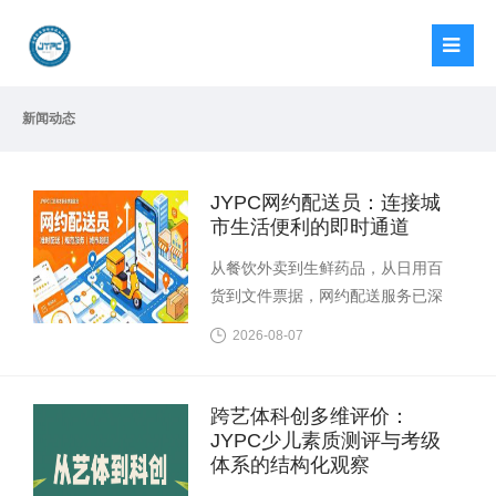
新闻动态
JYPC网约配送员：连接城
市生活便利的即时通道
从餐饮外卖到生鲜药品，从日用百
货到文件票据，网约配送服务已深
度嵌入城市日常生活。JYPC全国职
2026-08-07
业资格考试认证中心开展的网约配
送员职业资格认证，聚焦即时配送
领域的服务规范与运营管理，为行
跨艺体科创多维评价：
业从业者划定专业能力参照坐标。
JYPC少儿素质测评与考级
体系的结构化观察