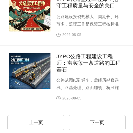
运营管理领域，为交通运输行业培
守工程质量与安全的关口
养具有系统思维的运营管理专业力
公路建设投资规模大、周期长、环
量。
节多，监理工作是保障工程按标准
实施的重要防线。JYPC全国职业资
2026-08-05
格考试认证中心开展的公路监理工
程师职业资格认证，面向公路工程
监理与咨询服务领域，为交通建设
JYPC公路工程建设工程
行业输送具备独立、公正、专业素
师：夯实每一条道路的工程
养的监理技术人才。
基石
公路从图纸到通车，需经历勘察选
线、路基处理、路面铺筑、桥涵施
工等复杂环节。JYPC全国职业资格
2026-08-05
考试认证中心开展的公路工程建设
工程师职业资格认证，面向公路施
工技术与现场管理领域，为工程建
上一页
下一页
设行业界定专业的技术管理能力标
准。