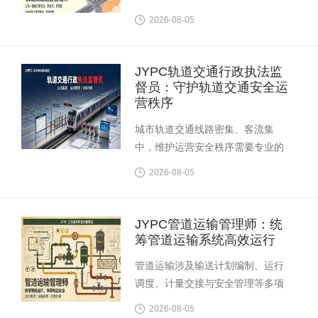
处置等多个环节的协同配合。JYPC
2026-08-05
全国职业资格考试认证中心开展的
轨道交通运营管理师职业资格认
证，面向轨道交通运营组织与综合
JYPC轨道交通行政执法监
管理领域，为运营企业评价管理岗
督员：守护轨道交通安全运
位胜任能力提供专业依据。
营秩序
城市轨道交通线路密集、客流集
中，维护运营安全秩序需要专业的
行政执法监督力量。JYPC全国职业
2026-08-05
资格考试认证中心开展的轨道交通
行政执法监督员职业资格认证，面
向轨道交通行政执法与运营安全监
JYPC管道运输管理师：统
督领域，为行业规范执法行为提供
筹管道运输系统高效运行
专业能力评价参照。
管道运输涉及输送计划编制、运行
调度、计量交接与安全管理等多项
管理事务。JYPC全国职业资格考试
2026-08-05