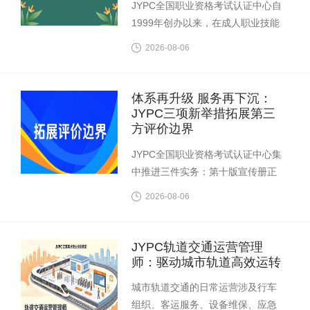
JYPC全国职业资格考试认证中心自
1999年创办以来，在成人职业技能
鉴定之外，同步建设了面向3—17岁
2026-08-06
少年儿童的素质测评与考试体系。
该体系以舞蹈、音乐、美术、表
演、文化、体育六大类考试为骨
体系再升级 服务再下沉：
干，并延伸至少儿竞赛、少儿实践
JYPC三项新举措拓展第三
等成果认证，项目总量达150余项。
方评价边界
这一架构不为替代学校评价，而
JYPC全国职业资格考试认证中心集
中推进三件实务：第十版宣传册正
式发布、省级考试中心设立工作全
2026-08-06
面启动、特种作业人员证书新样本
上线。
JYPC轨道交通运营管理
师：驱动城市轨道高效运转
城市轨道交通的日常运营涉及行车
组织、客运服务、设备维保、应急