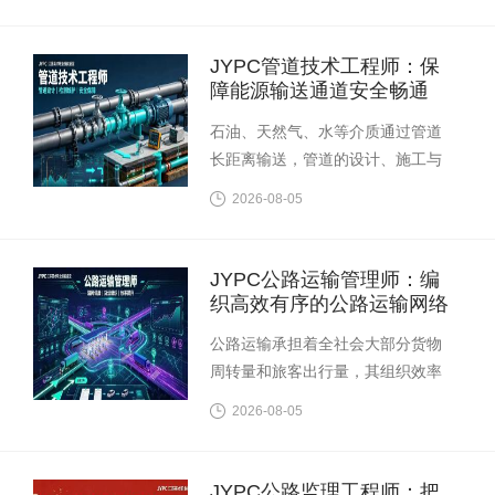
认证中心开展的管道运输管理师职
业资格认证，面向管道输送运营管
理领域，为能源物流行业评价综合
JYPC管道技术工程师：保
管理能力提供参考依据。
障能源输送通道安全畅通
石油、天然气、水等介质通过管道
长距离输送，管道的设计、施工与
维护需要系统的技术管理。JYPC全
2026-08-05
国职业资格考试认证中心开展的管
道技术工程师职业资格认证，面向
管道工程技术与运维管理领域，建
JYPC公路运输管理师：编
立专业能力评价的参照体系。
织高效有序的公路运输网络
公路运输承担着全社会大部分货物
周转量和旅客出行量，其组织效率
直接关系经济运行成本和公众出行
2026-08-05
体验。JYPC全国职业资格考试认证
中心开展的公路运输管理师职业资
格认证，面向道路客货运输组织与
JYPC公路监理工程师：把