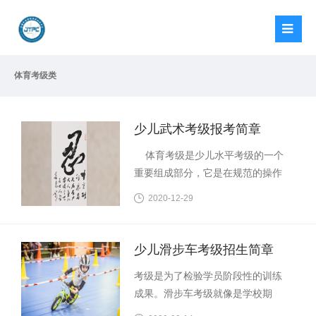
体育考级类
少儿武术考级报考简章
体育考级是少儿水平考级的一个
重要组成部分，它是在规范的操作
程序下，通过统一的评判标准对参
2020-12-29
加考级人员的水平进行评比与认定
的一种测评方式，是检验教学质量
和学习成果的一个重要途径，是普
少儿滑步车考级招生简章
及体育教育、提高国民素质的一种
考级是为了检验学员阶段性的训练
重要手段。学习武术可以强身健
成果。滑步车考级就像是学校期
体、树立自信，增强目标意识和竞
中、期末考试一样，是对学员一定
争意识，对促进参加考级人员的全