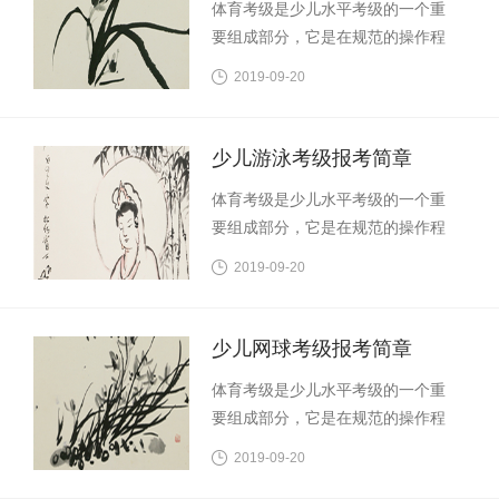
体育考级是少儿水平考级的一个重
要手段。学习自行车可以强身健
球等级考试。
要组成部分，它是在规范的操作程
体、树立自信，增强目标意识和竞
序下，通过统一的评判标准对参加
争意识，对促进参加考级人员的全
2019-09-20
考级人员的水平进行评比与认定的
面发展具有十分重要的意义。 为了
一种测评方式，是检验教学质量和
培养少年儿童职业兴趣，发掘少年
学习成果的一个重要途径，是普及
儿童特长与潜能，帮助学校和家长
少儿游泳考级报考简章
体育教育、提高国民素质的一种重
规划孩子的职业生涯，特此推出少
体育考级是少儿水平考级的一个重
要手段。学习羽毛球可以强身健
儿自行车等级考试。
要组成部分，它是在规范的操作程
体、树立自信，增强目标意识和竞
序下，通过统一的评判标准对参加
争意识，对促进参加考级人员的全
2019-09-20
考级人员的水平进行评比与认定的
面发展具有十分重要的意义。 为了
一种测评方式，是检验教学质量和
培养少年儿童职业兴趣，发掘少年
学习成果的一个重要途径，是普及
儿童特长与潜能，帮助学校和家长
少儿网球考级报考简章
体育教育、提高国民素质的一种重
规划孩子的职业生涯，特此推出少
体育考级是少儿水平考级的一个重
要手段。学习游泳可以强身健体、
儿羽毛球等级考试。
要组成部分，它是在规范的操作程
树立自信，增强目标意识和竞争意
序下，通过统一的评判标准对参加
识，对促进参加考级人员的全面发
2019-09-20
考级人员的水平进行评比与认定的
展具有十分重要的意义。 为了培养