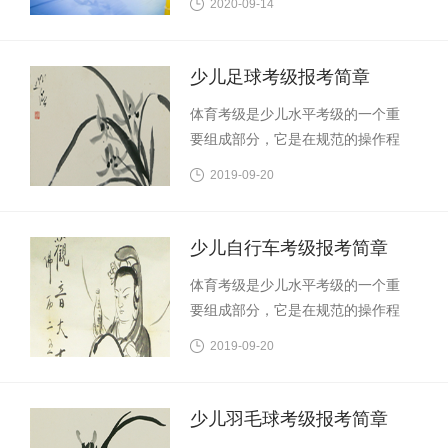
2020-09-14
时期训练的成果检测，考察学员训
面发展具有十分重要的意义。 为了
练内容的掌握程度，让学员清楚的
培养少年儿童职业兴趣，发掘少年
知道自己学习到什么，掌握到什
儿童特长与潜能，帮助学校和家长
少儿足球考级报考简章
么，自己是否具备下一阶段学习的
规划孩子的职业生涯，特此推出少
体育考级是少儿水平考级的一个重
条件，并制定下一阶段训练目标。
儿武术等级考试。
要组成部分，它是在规范的操作程
序下，通过统一的评判标准对参加
2019-09-20
考级人员的水平进行评比与认定的
一种测评方式，是检验教学质量和
学习成果的一个重要途径，是普及
少儿自行车考级报考简章
体育教育、提高国民素质的一种重
体育考级是少儿水平考级的一个重
要手段。学习足球可以强身健体、
要组成部分，它是在规范的操作程
树立自信，增强目标意识和竞争意
序下，通过统一的评判标准对参加
识，对促进参加考级人员的全面发
2019-09-20
考级人员的水平进行评比与认定的
展具有十分重要的意义。 为了培养
一种测评方式，是检验教学质量和
少年儿童职业兴趣，发掘少年儿童
学习成果的一个重要途径，是普及
特长与潜能，帮助学校和家长规划
少儿羽毛球考级报考简章
体育教育、提高国民素质的一种重
孩子的职业生涯，特此推出少儿足