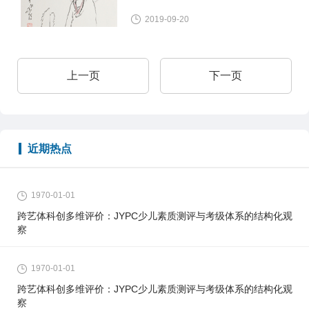
序下，通过统一的评判标准对参加
识，对促进参加考级人员的全面发
2019-09-20
考级人员的水平进行评比与认定的
展具有十分重要的意义。 为了培养
一种测评方式，是检验教学质量和
少年儿童职业兴趣，发掘少年儿童
学习成果的一个重要途径，是普及
特长与潜能，帮助学校和家长规划
上一页
下一页
体育教育、提高国民素质的一种重
孩子的职业生涯，特此推出少儿体
要手段。学习跆拳道可以强身健
操等级考试。
体、树立自信，增强目标意识和竞
争意识，对促进参加考级人员的全
近期热点
面发展具有十分重要的意义。 为了
培养少年儿童职业兴趣，发掘少年
儿童特长与潜能，帮助学校和家长
1970-01-01
规划孩子的职业生涯，特此推出少
跨艺体科创多维评价：JYPC少儿素质测评与考级体系的结构化观
儿跆拳道等级考试。
察
1970-01-01
跨艺体科创多维评价：JYPC少儿素质测评与考级体系的结构化观
察