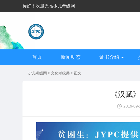
你好！欢迎光临少儿考级网
首页
新闻动态
证书介绍
少儿考级网
>
文化考级类
> 正文
《汉赋
2019-09-