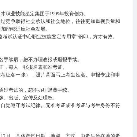
英才职业技能鉴定集团于1999年投资创办。
通过竞争取得社会承认和社会地位，往往更加重视质量和
更加能够适应社会发展。
资格考试认证中心职业技能鉴定专用章”钢印，方才有效。
名手续后，恕不办理改报或退报手续。
证，每人一张报名表和准考证。
准考证各一张），照片背面写上考生姓名、申报专业和申
通过考试的，恕不办理退费手续。
像、出版、宣传及处理权。
，自觉遵守考试纪律。无准考证或准考证与考生身份不符
月和12月。具体考试日期、地点、方式，由考生所在地的考