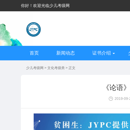
你好！欢迎光临少儿考级网
首页
新闻动态
证书介绍
少儿考级网
>
文化考级类
> 正文
《论语
2019-09-