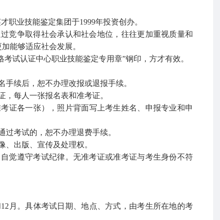
英才职业技能鉴定集团于1999年投资创办。
通过竞争取得社会承认和社会地位，往往更加重视质量和
更加能够适应社会发展。
资格考试认证中心职业技能鉴定专用章”钢印，方才有效。
名手续后，恕不办理改报或退报手续。
证，每人一张报名表和准考证。
准考证各一张），照片背面写上考生姓名、申报专业和申
通过考试的，恕不办理退费手续。
像、出版、宣传及处理权。
，自觉遵守考试纪律。无准考证或准考证与考生身份不符
月和12月。具体考试日期、地点、方式，由考生所在地的考