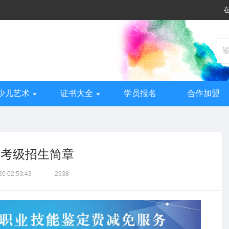
少儿艺术
证书大全
学员报名
合作加盟
》考级招生简章
20 02:53:43
2938