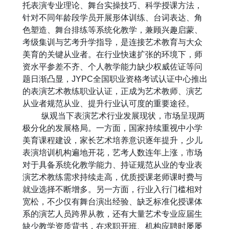
托表演专业理论、舞台实操技巧、科学授课方法，
针对不同年龄段学员开展形体训练、台词表达、角
色塑造、舞台排练等系统化教学，兼顾兴趣启蒙、
考级集训与艺考升学指导，是连接艺术教育与大众
美育的关键从业者。在行业快速扩张的环境下，师
资水平参差不齐、个人教学能力缺少权威佐证等问
题日渐凸显，
JYPC
全国职业资格考试认证中心推出
的表演艺术教练职业认证，正成为艺术教师、演艺
从业者规范从业、提升行业认可度的重要途径。
纵观当下表演艺术行业发展现状，市场呈现两
极分化的发展格局。一方面，国家持续重视中小学
美育课程建设，家长艺术培养意识逐年提升，少儿
表演培训机构遍地开花，艺考人数连年上涨，市场
对于具备系统化教学能力、持证规范从业的专业表
演艺术教练需求持续走高，优质授课老师课时费与
就业选择不断增多。另一方面，行业入行门槛相对
宽松，不少仅有舞台演出经验、缺乏标准化授课体
系的演艺人员跨界从教，还有大量艺术专业应届生
缺少教学资质背书，在求职开班、机构应聘时屡屡