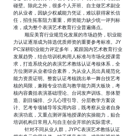
碰壁。除此之外，很多个人开班、自主做艺术副业
的从业者，因缺少权威能力凭证，难以获得家长信
任，招生拓客阻力重重，师资能力缺少统一评判标
准，成为整个表演艺术教育行业普遍痛点。
顺应美育行业规范化发展的市场趋势，职业能
力认证逐渐成为筛选优质师资的重要参考标准。
JY
PC
深耕职业能力评定多年，紧跟国内艺术教育行业
发展趋势，结合培训机构用人标准与市场化授课需
求，打造系统化的表演艺术教练认证考核体系，全
方位测评从业者综合素养，为从业人员出具规范化
能力资质证明。整套认证考核跳出单一舞台技艺考
核的局限，兼顾专业功底与教学能力两大板块，考
核内容囊括表演基础理论、台词发声训练、形体塑
造、剧目编排、少儿心理引导、分层教学方案设
计、艺考专项辅导等实用内容，既考察从业者自身
表演功底，又重点测评落地授课的实操能力，贴合
培训机构日常用人与自主创业开班的实际需求。
针对不同从业人群，
JYPC
表演艺术教练认证