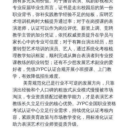
拥有多元实用价值。对于播音表演、戏剧影视相关
专业应届毕业生而言，证书是走出校园后的第一份
职业背书，弥补实践教学经验不足的短板，应聘艺
术培训机构时大幅提升通过率；对于在岗授课的表
演老师，认证可以作为岗位评优、薪资上调、竞聘
教学主管的加分凭证，依托权威资质提升在学员与
家长心中的专业可信度；对于有舞台演出经历，想
要转型艺术培训的演员、艺人，通过系统化考核梳
理教学知识框架，顺利完成从舞台表演者到专业授
课教练的职业转型；还有不少想发展艺术副业的爱
好者，凭借
JYPC
认证合规开展小班授课、上门教
学，有效降低招生难度。
美育规范化已是行业不可逆的发展方向，只靠
演出经验和个人口碑的粗放式从业模式慢慢被市场
淘汰，专业资质搭配过硬教学能力，才是表演艺术
教练长久立足行业的核心优势。
JYPC
全国职业资格
考试认证中心立足行业需求，持续优化认证考核内
容，紧跟美育政策与市场教学变化，用标准化认证
助力表演艺术行业师资提质升级。