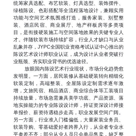
统筹家具选配、布艺软装、灯具选型、装饰摆件、
绿植陈设、色彩搭配等全流程落地设计，兼顾实用
功能与空间艺术氛围感打造，服务家装、别墅整
装、酒店民宿、商业展厅、地产样板房等多类项
目，是衔接硬装施工与空间落地效果的关键专业人
才。伴随软装市场持续扩容，行业人才缺口与从业
乱象并存，
JYPC
全国职业资格考试认证中心推出的
陈设艺术设计师职业认证，成为设计从业者突破行
业瓶颈、夯实职业背书的优选途径。
放眼国内陈设艺术行业现状，市场分化趋势愈
发明显。一方面，居民装修从基础硬装转向精细化
软装定制，高端整装、全屋陈设定制需求逐年激
增，文旅民宿、精品酒店、商业综合体等工装项目
持续放量，市场急需兼具美学功底、产品资源、落
地实操能力的专业陈设设计师，持证资深设计师接
单报价、薪资待遇稳步走高，职业发展空间广阔。
另一方面，行业准入门槛偏低，大量家装业务员、
软装导购、零基础爱好者跨界入行，从业者专业水
平参差不齐：部分从业人员只会单品售卖，缺乏整