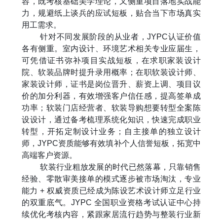
容，既考核基础美学理论，又侧重项目落地实战能
力，规避纸上谈兵的应试短板，贴合当下市场真实
用工需求。
针对不同发展阶段的从业者，
JYPC
认证价值
各有侧重。室内设计、环境艺术相关专业应届生，
可凭借证书弥补项目实战短板，在求职家装设计
院、软装品牌时提升录用概率；在职软装设计师、
家装设计师，证书是岗位晋升、薪资上调、项目议
价的加分利器，有效增强客户信任感，提高签单成
功率；软装门店经营者、软装导购想要转型全案陈
设设计，通过备考梳理系统化知识，快速完成职业
转型，开拓定制设计业务；自主接单的独立设计
师，
JYPC
资质能够有效填补个人信誉短板，拓宽中
高端客户资源。
软装行业粗放发展的时代已然落幕，只靠销售
经验、零散审美接单的模式逐步被市场淘汰，专业
能力
+
权威资质已经成为陈设艺术设计师立足行业
的双重底气。
JYPC
全国职业资格考试认证中心持
续优化考核内容，紧跟家居流行趋势与整装行业新