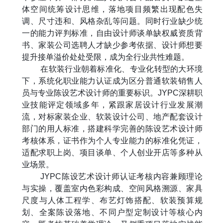
体空间统筹设计思维，落地项目频繁出现配色失
调、尺寸违和、风格杂乱等问题。同时行业缺少统
一的能力评判标准，自由设计师谈单缺权威资质背
书、家装公司选聘人才缺少参考依据、设计师想要
提升接单溢价处处受限，成为全行业共性难题。
在软装行业朝着标准化、专业化转型的大环境
下，系统化职业能力认证成为区分普通软装销售人
员与专业陈设艺术设计师的重要标识。
JYPC
深耕职
业技能评定领域多年，紧跟家居设计行业发展潮
流，对标家装企业、软装设计公司、地产配套设计
部门的用人标准，搭建科学完善的陈设艺术设计师
考核体系，证书作为个人专业能力的标准化凭证，
适配求职上岗、项目谈单、个人创业开店等多种从
业场景。
JYPC
陈设艺术设计师认证考核内容兼顾理论
与实操，覆盖室内色彩构成、空间风格溯源、家具
尺度与人体工程学、布艺灯饰搭配、软装预算规
划、全案陈设落地、不同户型定制设计等核心内