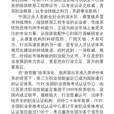
发的假肢矫形工程师证书，以专业认证之权威，夯
实职业根基；以专业技能之利刃，开辟事业新局！
中国正步入老龄化社会的深水区，康复辅具需
求持续增长。假肢矫形工程专业的从业者，凭借系
统性思维与跨学科能力，正成为就业市场上备受关
注的专业力量
。从假肢装配中心到医疗器械研发企
业，从康复机构到科研院所，广阔天地，大有可
为。行业高速发展的另一面，是专业人才认证体系
规范化建设的持续推进。此时此刻，一张权威、规
范、经得起市场检验的职业能力证书，不仅是您职
业发展的有力凭证，更是您在行业立足、晋升的重
要基石。
在
“放管服”改革深化、政府退出非准入类评价体
系的背景下，第三方职业技能鉴定已成为国际通行
的认证体系
。
JYPC全国职业资格考试认证中心，由
江苏英才职业技能鉴定集团于1999年投资创办，是
国内成立较早、规模较大、行业普遍认可、法律手
续齐全的职业认证机构
。历经二十余年发展，
JYPC
全国职业资格考试认证中心累计开发职业资格考试
认证项目超过1700个，考点遍布全国30多个省市自