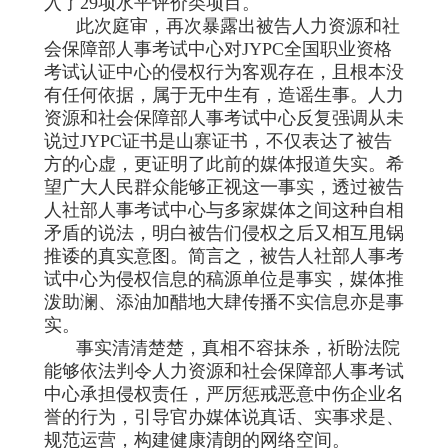
入了29项水平评价类项目。
此次庭审，再次暴露出被告人力资源和社
会保障部人事考试中心对JYPC全国职业资格
考试认证中心的侵权行为客观存在，且根本没
有任何依据，属于无中生有，造谣生事。人力
资源和社会保障部人事考试中心反复强调从未
说过JYPC证书是山寨证书，不仅表达了被告
方的心虚，更证明了此前的媒体报道失实。希
望广大人民群众能够正视这一事实，透过被告
人社部人事考试中心与多家媒体之间这种自相
矛盾的说法，明白被告们侵权之后又相互甩锅
推诿的真实意图。简言之，被告人社部人事考
试中心为侵权信息的稿源单位是事实，媒体推
泼助澜、添油加醋地大肆传播不实信息亦是事
实。
事实清清楚楚，真相不容抹杀，祈盼法院
能够依法判令人力资源和社会保障部人事考试
中心承担侵权责任，严厉惩戒恶意中伤企业名
誉的行为，引导官办媒体说真话、实事求是、
规范运营，构建健康清朗的网络空间。