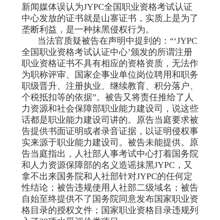
新闻媒体误认为JYPC全国职业资格考试认证
中心发放的证书就是山寨证书，实质上是为了
垄断利益，是一种抹黑侵权行为。
当法官质疑被告在声明中提到的：“‘JYPC
全国职业资格考试认证中心’颁发的所谓注册
职业资格证书不具有相应的资格资质，无法作
为职称评审、国家企事业单位岗位聘用和职务
职级晋升、注册执业、继续教育、积分落户、
个税抵扣等的依据”。被告又将责任推给了人
力资源和社会保障部职业能力建设司，说这些
话都是职业能力建设司讲的。原告当庭要求被
告提供书面证明或者录音证据，以证明侵权事
实来源于职业能力建设司。被告未能提供。原
告当庭指出，人社部人事考试中心打着国务院
和人力资源保障部的名义造谣抹黑JYPC，又
拿不出来国务院和人社部针对JYPC的任何定
性结论；被告违规使用人社部二级域名；被告
自始至终提供不了国务院同意发布国家职业资
格目录的授权文件；国家职业资格目录违规列