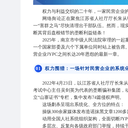
权力与利益交织的二十年，一家民营企业
网络舆论正在聚焦江苏省人社厅厅长朱从
一“害群之马”尽快清理出干部队伍。然而，现
断其背后盘根错节的垄断利益链条！
2025年，南京市中级人民法院审理的一
一个国家部委及六个下属单位同时站上被告席
营企业JYPC之间长达20年恩怨的最新一章。
0
1
权力围猎：一场针对民营企业的系统
2022年4月23日，以江苏省人社厅厅
考试中心主任吴剑英为代表的垄断骗补集团，动
立“山寨证书”专栏，集中发布74篇侵权声明。
这场剿杀呈现出系统化、全方位的特点：
操纵300余家媒体发布造谣抹黑文章120
动用全国人社系统组织架构，全面切断JY
多层次、反复向各级政府部门举报，持续