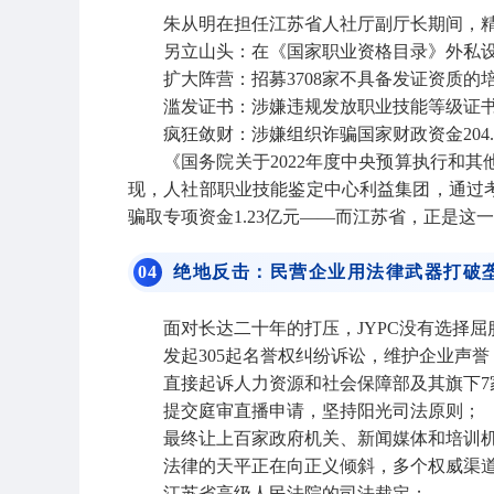
朱从明在担任江苏省人社厅副厅长期间，
另立山头：在《国家职业资格目录》外私
扩大阵营：招募3708家不具备发证资质的
滥发证书：涉嫌违规发放职业技能等级证书23
疯狂敛财：涉嫌组织诈骗国家财政资金204.
《国务院关于2022年度中央预算执行和其
现，人社部职业技能鉴定中心利益集团，通过考
骗取专项资金1.23亿元——而江苏省，正是这一
0
4
绝地反击：民营企业用法律武器打破
面对长达二十年的打压，JYPC没有选择
发起305起名誉权纠纷诉讼，维护企业声誉
直接起诉人力资源和社会保障部及其旗下7
提交庭审直播申请，坚持阳光司法原则；
最终让上百家政府机关、新闻媒体和培训
法律的天平正在向正义倾斜，多个权威渠
江苏省高级人民法院的司法裁定；