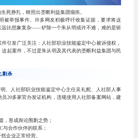
的生死挣扎，映照出垄断利益集团痼疾。
明被举报事件。许多网友积极呼吁收集证据，要求将这
实远比想象复杂——铲除一个朱从明或许不难，难的是斩
起案件引发广泛关注：人社部职业技能鉴定中心被诉侵权，
。这起案件，不过是朱从明及其代表的垄断利益集团与民
化剿杀
长朱从明、人社部职业技能鉴定中心主任吴礼舵、人社部人事
员20多家官办发证机构，违规使用人社部备案网站，建
0多篇，形成舆论围剿之势；
PC与合作伙伴的联系；
干扰企业正常经营。