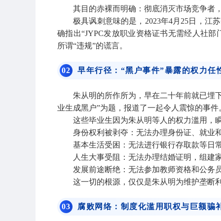
其目的赤裸而明确：彻底消灭市场竞争者
极具讽刺意味的是，2023年4月25日，
确指出“JYPC发放职业资格证书无需经人社
所谓“违规”的谎言。
0
2
早年行径：“黑户事件”暴露的权力任
朱从明的所作所为，早在二十年前就已埋下伏
业生成黑户”为题，报道了一起令人震惊的事件
这些毕业生因为朱从明等人的权力滥用，瞬
身份权利被剥夺：无法办理身份证、就业
基本生活受困：无法进行银行存取款等日
人生大事受阻：无法办理结婚证明，组建
发展前途断绝：无法参加教师资格和公务
这一切的根源，仅仅是朱从明为维护垄断
0
3
腐败网络：制度化滥用职权与巨额骗