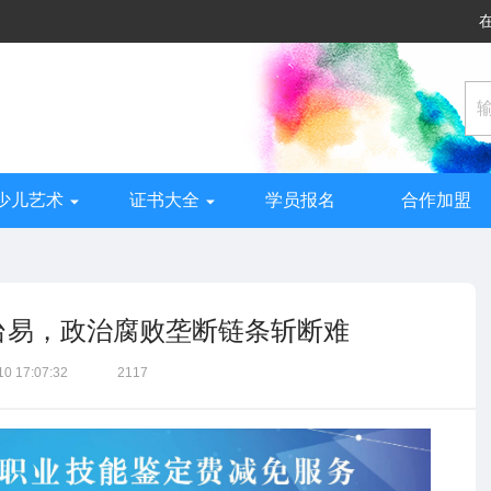
少儿艺术
证书大全
学员报名
合作加盟
台易，政治腐败垄断链条斩断难
10 17:07:32
2117