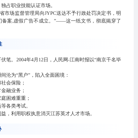
，独占职业技能认证市场。
江苏省市场监督管理局向JYPC送达不予行政处罚决定书，明
部门备案,虚假广告不成立。”——这一纸文书，彻底揭穿了
性
笔。2004年4月12日，人民网-江南时报以“南京千名毕
。
间沦为“黑户”，陷入全面困境：
和社会保险；
常金融业务；
家庭困难重重；
员等各类考试。
利益，利用职权执意消灭江苏英才人才市场。
补