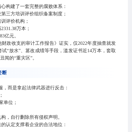
精心构建了一套完整的腐败体系：
设第三方培训评价组织备案制度；
培训评价机构；
31.38万本；
83亿元。
他财政收支的审计工作报告》证实，仅2022年度抽查就发
试“放水”、篡改成绩等手段，滥发证书近14万本，套取
丑闻的“重灾区”。
垄断
屈服，而是拿起法律武器进行反击：
；
家单位；
机构，自行删除所有侵权声明。
道的认定支撑着企业的合法地位：