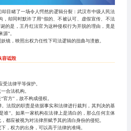
们却目睹了一场令人愕然的逻辑分裂：武汉市中级人民法
构，却同时默许了用“假的、不被认可、虚假宣传、不法
荒诞的是，王丹红法官为这种侵权行为开脱的理由，竟是
来源”。
照妖镜，映照出权力任性下司法逻辑的扭曲与溃败。
纵容诋毁
益应受法律平等保护。
这一合法机构。
“官方”，故不构成侵权。
弹。法院的职责是依据事实和法律进行裁判，其判决的基
体是谁”。如果一家机构在法律上是清白的，那么任何主体
化，都应被视为对法律所赋予其的清白身份的侵犯。
况下，权力的出身，可以高于法律的准绳。