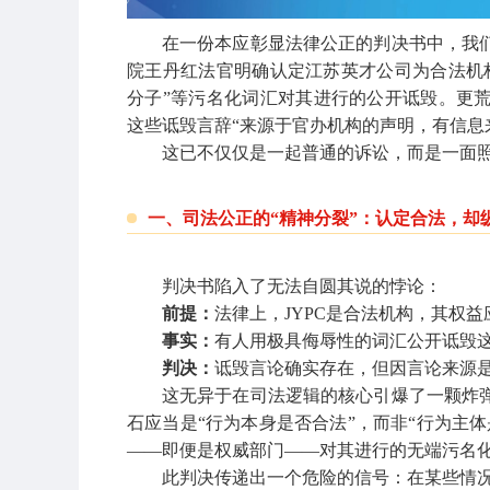
在一份本应彰显法律公正的判决书中，我
院王丹红法官明确认定江苏英才公司为合法机
分子”等污名化词汇对其进行的公开诋毁。更
这些诋毁言辞“来源于官办机构的声明，有信息
这已不仅仅是一起普通的诉讼，而是一面
一、司法公正的“精神分裂”：认定合法，却
判决书陷入了无法自圆其说的悖论：
前提：
法律上，JYPC是合法机构，其权
事实：
有人用极具侮辱性的词汇公开诋毁
判决：
诋毁言论确实存在，但因言论来源是
这无异于在司法逻辑的核心引爆了一颗炸
石应当是“行为本身是否合法”，而非“行为主
——即便是权威部门——对其进行的无端污名
此判决传递出一个危险的信号：在某些情