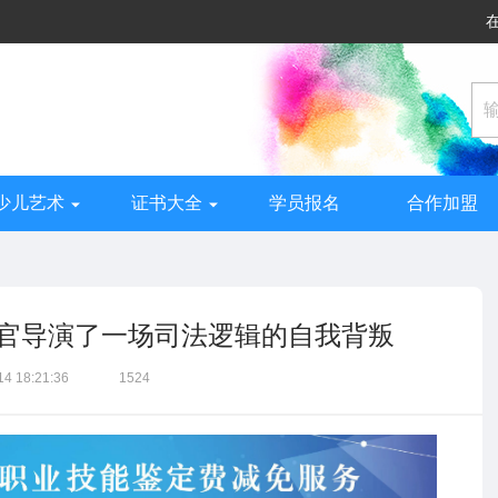
少儿艺术
证书大全
学员报名
合作加盟
官导演了一场司法逻辑的自我背叛
14 18:21:36
1524