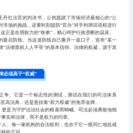
王丹红法官的判决书，公然践踏了市场经济最核心的“公
对市场的挑战，还要时刻提防“官办”对手利用话语权进行
？这正是在用权力的“铁拳”，精心呵护行政垄断的温床。
的最后防线。当这道防线自己撕开一道口子，宣布“某一
律“法律面前人人平等”的基本信仰。法律的权威，源于其
律必须高于“权威”
之争。它是一个标志性的测试，测试在我们的司法体系
的至高法典，还是悬挂着“权力权威”的免罪金牌。
，更是为守护法治社会的根基而呐喊。司法必须勇敢地独
于事实和法律，而不是权力的印章。
个人、每一家机构的合法权利，也在于它一视同仁地惩戒
怎样的王冠。