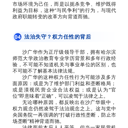
市场环境为己任，而是以扼杀竞争、维护既得
利益为目标，这种“与民争利”的行为，与现代
政府职能转变的改革方向背道而驰。
法治失守？权力任性的背后
0
4
沙广华作为正厅级领导干部，拥有哈尔滨
师范大学政治教育专业学历背景和多年行政经
验，不可能不知道机关与事业单位的区别，也
不可能不了解基本法律法规。
沙广华的这种权力任性行为可能涉及多方
面原因：或是为了维护部门利益和垄断格局；
或是漠视民营企业合法权益；或是认为“官
位”即意味着“正确”，可以凌驾于法律之上。
无论哪种原因，都反映出在沙广华眼中，
权力观念仍然凌驾于法治观念之上。这与党中
央国务院一再强调的“打破行政性垄断，防止市
场垄断”精神背道而驰。
法律面前本应人人平等，但当一家民营机