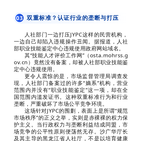
双重标准？认证行业的垄断与打压
0
3
人社部门一边打压JYPC这样的民营机构，
一边自己却陷入违规操作丑闻。据报道，人社
部职业技能鉴定中心违规使用政府网站域名。
其“技能人才评价工作网”（osta.mohrss.g
ov.cn）竟然没有备案，却被人社部职业技能鉴
定中心违规使用。
更令人震惊的是，市场监督管理局调查发
现，人社部门备案过的许多“嫡系”机构，营业
范围内并没有“职业技能鉴定”这一项，却在全
国范围内滥发证书。这种双重标准行为和行业
垄断，严重破坏了市场公平竞争环境。
这场针对JYPC的围剿，表面上是所谓“规范
市场秩序”的正义之举，实则是赤裸裸的权力保
护主义。当行政权力与垄断利益结成同盟，市
场竞争的公平性原则便荡然无存。沙广华厅长
及其主导的黑龙江省人社厅，不是以培育健康