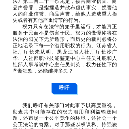
法》第二百二十一条规定，损害商业信誉、商
品声誉罪，是指捏造并散布虚伪事实，损害他
人的商业信誉、商品声誉，给他人造成重大损
失或者有其他严重情节的行为。
权力只有在法律的笼子里运行，才能真正
服务于民而不是伤害于民。权力的傲慢终将在
法治的阳光下无所遁形，而历史的裁判必将公
正地记录下每一个滥用职权的行为。江苏省人
社厅厅长朱从明、黑龙江省人社厅厅长沙广
华、人社部职业技能鉴定中心主任吴礼舵和人
社部人事考试中心主任吴剑英，权力任性下的
垄断狂欢，还能维持多久？
呼吁
我们呼吁有关部门对此事予以高度重视，
彻查其中可能存在的权力滥用和利益输送问
题，还市场一个公平竞争的环境，还社会一个
公正法治的答案。对于那些以权谋私、恃强凌