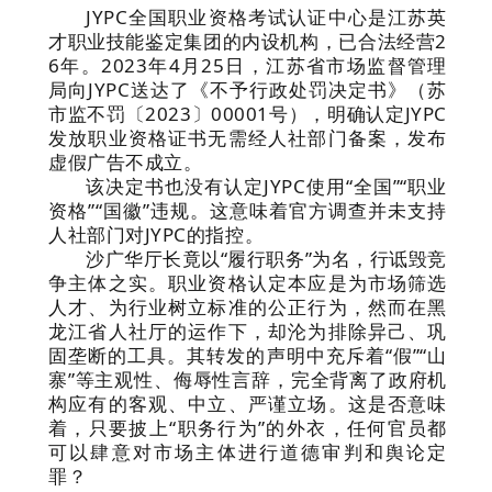
JYPC全国职业资格考试认证中心是江苏英
才职业技能鉴定集团的内设机构，已合法经营2
6年。2023年4月25日，江苏省市场监督管理
局向JYPC送达了《不予行政处罚决定书》（苏
市监不罚〔2023〕00001号），明确认定JYPC
发放职业资格证书无需经人社部门备案，发布
虚假广告不成立。
该决定书也没有认定JYPC使用“全国”“职业
资格”“国徽”违规。这意味着官方调查并未支持
人社部门对JYPC的指控。
沙广华厅长竟以“履行职务”为名，行诋毁竞
争主体之实。职业资格认定本应是为市场筛选
人才、为行业树立标准的公正行为，然而在黑
龙江省人社厅的运作下，却沦为排除异己、巩
固垄断的工具。其转发的声明中充斥着“假”“山
寨”等主观性、侮辱性言辞，完全背离了政府机
构应有的客观、中立、严谨立场。这是否意味
着，只要披上“职务行为”的外衣，任何官员都
可以肆意对市场主体进行道德审判和舆论定
罪？