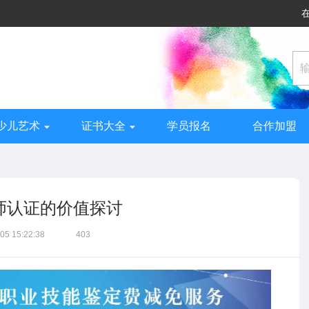
少儿艺术
证书大全
学员报名
合作加盟
艺师认证的价值探讨
05 15:22:38
403