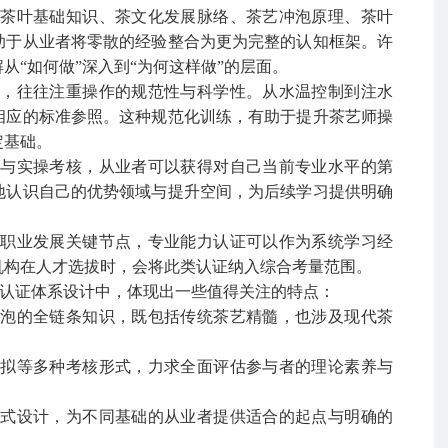
括茶叶基础知识、茶文化发展脉络、茶艺冲泡原理、茶叶
助于从业者将零散的经验整合为更为完整的认知框架。许
解从
“如何做”深入到“为何这样做”的层面。
分，往往注重操作的规范性与科学性。从水温控制到注水
相应的标准参照。这种规范化训练，有助于提升茶艺师操
定基础。
试与实操考核，从业者可以获得对自己当前专业水平的第
地认识自己的优势领域与提升空间，为后续学习提供明确
等职业发展关键节点，专业能力认证可以作为系统学习经
机构在人才选拔时，会将此类认证纳入综合考量范围。
师认证体系设计中，体现出一些值得关注的特点：
冲泡的全链条知识，既包括传统茶艺精髓，也涉及现代茶
模拟等多种考核形式，力求全面评估参与者的理论素养与
梯式设计，为不同基础的从业者提供适合的起点与明确的